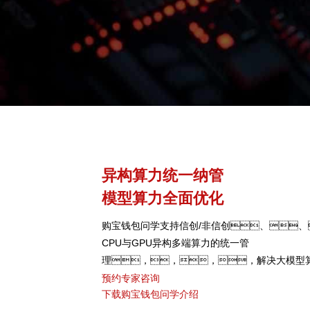
异构算力统一纳管
模型算力全面优化
购宝钱包问学支持信创/非信创、、
CPU与GPU异构多端算力的统一管
理，，，，解决大模型
颈，，，可根据模型
预约专家咨询
下载购宝钱包问学介绍
型，，，，弹性调度