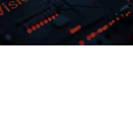
多模态多层级知识库权限管理
激活企业数据资产
灵活选择开发应
购宝钱包问学支持文本、、、、图
。。购宝
片、、、音视频、、
，帮助企业
等结构化与非结构化知识格式有效整
低的问
合，，，， 可结合访问权限进
预约专家咨询
下载购宝钱包问学介绍
制，，，，保障数据安