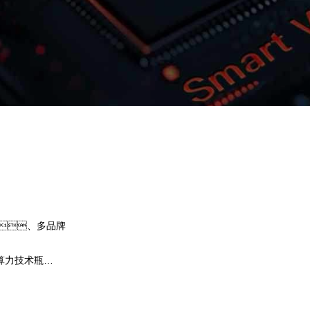
购宝钱包问学
智算基础设施
算力调度加速
智算中心
国内外主流模型一键调用
企业私有模型高效微调训练
、多品牌
提供40+基础大模型，，可根据业务需求
用，，尝试最佳实践效果。
算力技术瓶
钱包问学提供完整私有模型微调训练工具集，
、、芯片类
定制专属大模型，，解决模型应用准确率
预约专家咨询
下载购宝钱包问学介绍
，，提高关键
题。。